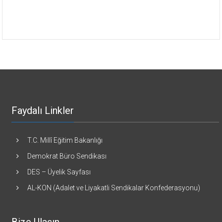
Faydalı Linkler
T.C. Millî Eğitim Bakanlığı
Demokrat Büro Sendikası
DES – Üyelik Sayfası
AL-KON (Adalet ve Liyakatli Sendikalar Konfederasyonu)
Bize Ulaşın