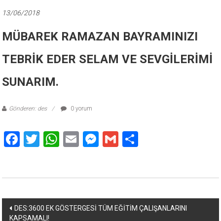
13/06/2018
MÜBAREK RAMAZAN BAYRAMINIZI
TEBRİK EDER SELAM VE SEVGİLERİMİ
SUNARIM.
Gönderen: des
0 yorum
Facebook
Twitter
WhatsApp
Email
Messenger
Gmail
Share
Yazı
DES:3600 EK GÖSTERGESİ TÜM EĞİTİM ÇALIŞANLARINI
KAPSAMALI!