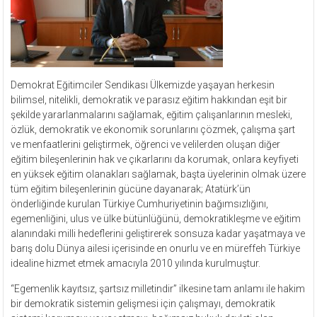
Demokrat Eğitimciler Sendikası Ülkemizde yaşayan herkesin
bilimsel, nitelikli, demokratik ve parasız eğitim hakkından eşit bir
şekilde yararlanmalarını sağlamak, eğitim çalışanlarının mesleki,
özlük, demokratik ve ekonomik sorunlarını çözmek, çalışma şart
ve menfaatlerini geliştirmek, öğrenci ve velilerden oluşan diğer
eğitim bileşenlerinin hak ve çıkarlarını da korumak, onlara keyfiyeti
en yüksek eğitim olanakları sağlamak, başta üyelerinin olmak üzere
tüm eğitim bileşenlerinin gücüne dayanarak; Atatürk’ün
önderliğinde kurulan Türkiye Cumhuriyetinin bağımsızlığını,
egemenliğini, ulus ve ülke bütünlüğünü, demokratikleşme ve eğitim
alanındaki milli hedeflerini geliştirerek sonsuza kadar yaşatmaya ve
barış dolu Dünya ailesi içerisinde en onurlu ve en müreffeh Türkiye
idealine hizmet etmek amacıyla 2010 yılında kurulmuştur.
“Egemenlik kayıtsız, şartsız milletindir” ilkesine tam anlamı ile hakim
bir demokratik sistemin gelişmesi için çalışmayı, demokratik