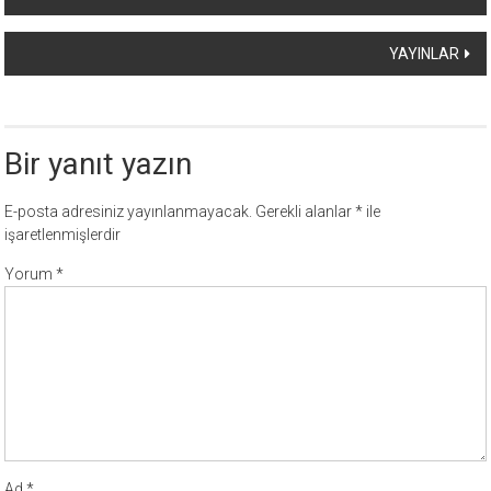
dolaşımı
YAYINLAR
Bir yanıt yazın
E-posta adresiniz yayınlanmayacak.
Gerekli alanlar
*
ile
işaretlenmişlerdir
Yorum
*
Ad
*