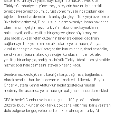
sistemi korumayı ve yaşatmayı, bağımsız hukuk devleti olan
Türkiye Cumhuriyetini yüceltmeyi, bireylerin huzuru için gerekli,
temiz çevre temiz toplum, dürüst yönetim ve bilinçli toplum gibi
öğeleri bilimsel ve demokratik anlayışla işleyip Türkiye’yi özenilen bir
ülke haline getirmeyi, Türk ulusunun demokrasiye, insan haklarına
olan inancını geliştirmeyi, Türkiye’nin ekonomik kaynaklarını,
hakkaniyetli, adil ve eşitlikçi bir çerçeve içinde büyütmeyi ve
ulaşılacak yüksek refah düzeyinin bireylere dengeli dağılımını
sağlamayı, Türkiye’nin en ileri ülke olarak yer almasını, Anayasal
kuruluşlar başta olmak üzere; eğitim kurumlarının, ticari sektörün,
sendikaların, basın, teknoloji ve diğer kuruluşların demokratik,
yenilikçi bir anlayışla; andığımız büyük Türkiye İdealine en iyi şekilde
hizmet eder hale gelmesini isteyen bir sendikadır.
Sendikamız ideolojik sendikacılığa karşı, bağımsız, bağlantısız
olarak sendikal hareketini devam ettirmektedir. Ülkemizin Büyük
Önder Mustafa Kemal Atatürk’ün hedef gösterdiği muasır
medeniyetler arasında yer alması için çalışmalarını sürdürmektedir.
DES’in hedefi Cumhuriyetin kuruluşunun 100. yıl dönümünde,
2023’te, bugünkünden çok farklı, çok daha kalkınmış, barış ve refah
dolu bölgesel bir güç ve küresel bir aktör olmuş bir Türkiye’dir.