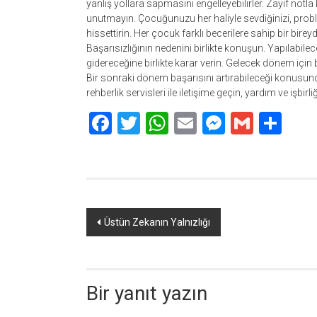
yanlış yollara sapmasını engelleyebilirler. Zayıf no
unutmayın. Çocuğunuzu her haliyle sevdiğinizi, prob
hissettirin. Her çocuk farklı becerilere sahip bir bire
Başarısızlığının nedenini birlikte konuşun. Yapılabilecek
gidereceğine birlikte karar verin. Gelecek dönem için ba
Bir sonraki dönem başarısını artırabileceği konusun
rehberlik servisleri ile iletişime geçin, yardım ve işbirliğ
Facebook
Twitter
WhatsApp
Email
Messeng
Gmail
Sha
Yazı
Üstün Zekanın Yalnızlığı
dolaşımı
Bir yanıt yazın