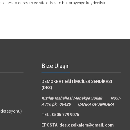
 e-posta adresim ve site adresim bu tarayıcıya kaydedilsin.
Bize Ulaşın
DEMOKRAT EĞİTİMCİLER SENDİKASI
(DES)
Kızılay Mahallesi Menekşe Sokak No:8-
A /16 pk. 06420 ÇANKAYA/ ANKARA
federasyonu)
TEL :
0505 779 9075
EPOSTA: des.ozelkalem@gmail.
com