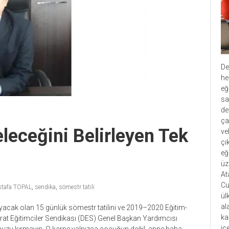
De
he
eğ
sa
de
ça
leceğini Belirleyen Tek
ve
çı
eğ
üz
At
Cu
tafa TOPAL
,
sendika
,
sömestr tatili
ül
al
ayacak olan 15 günlük sömestr tatilini ve 2019–2020 Eğitim-
ka
krat Eğitimciler Sendikası (DES) Genel Başkan Yardımcısı
iç