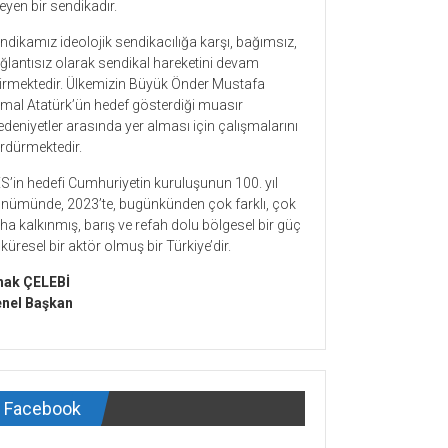
teyen bir sendikadır.
ndikamız ideolojik sendikacılığa karşı, bağımsız,
ğlantısız olarak sendikal hareketini devam
tirmektedir. Ülkemizin Büyük Önder Mustafa
mal Atatürk’ün hedef gösterdiği muasır
deniyetler arasında yer alması için çalışmalarını
rdürmektedir.
S’in hedefi Cumhuriyetin kuruluşunun 100. yıl
nümünde, 2023’te, bugünkünden çok farklı, çok
ha kalkınmış, barış ve refah dolu bölgesel bir güç
 küresel bir aktör olmuş bir Türkiye’dir.
hak ÇELEBİ
nel Başkan
Facebook