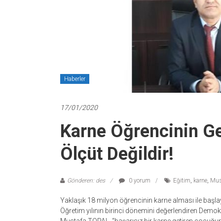
Haberler
17/01/2020
Karne Öğrencinin Ge
Ölçüt Değildir!
Gönderen: des
0 yorum
Eğitim
,
karne
,
Mus
Yaklaşık 18 milyon öğrencinin karne alması ile başl
Öğretim yılının birinci dönemini değerlendiren Demo