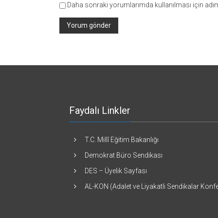
Daha sonraki yorumlarımda kullanılması için adım,
Faydalı Linkler
T.C. Millî Eğitim Bakanlığı
Demokrat Büro Sendikası
DES – Üyelik Sayfası
AL-KON (Adalet ve Liyakatli Sendikalar Kon