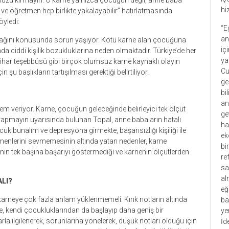
nuzu kırmayın. O karne yalnızca çocuğun değil, anne baba
hi
li ve öğretmen hep birlikte yakalayabilir” hatırlatmasında
öyledi:
“E
an
cağını konusunda sorun yaşıyor. Kötü karne alan çocuğuna
iç
a ciddi kişilik bozukluklarına neden olmaktadır. Türkiye’de her
ya
ihar teşebbüsü gibi birçok olumsuz karne kaynaklı olayın
Cu
u başlıkların tartışılması gerektiği belirtiliyor.
ge
bi
an
m veriyor. Karne, çocuğun geleceğinde belirleyici tek ölçüt
ge
 yapmayın uyarısında bulunan Topal, anne babaların hatalı
ha
uk bunalım ve depresyona girmekte, başarısızlığı kişiliği ile
ek
tmenlerini sevmemesinin altında yatan nedenler, karne
bi
enin tek başına başarıyı göstermediği ve karnenin ölçütlerden
re
sa
al
ALI?
eğ
arneye çok fazla anlam yüklenmemeli. Kırık notların altında
ba
şe, kendi çocukluklarından da başlayıp daha geniş bir
ye
a ilgilenerek, sorunlarına yönelerek, düşük notları olduğu için
İd