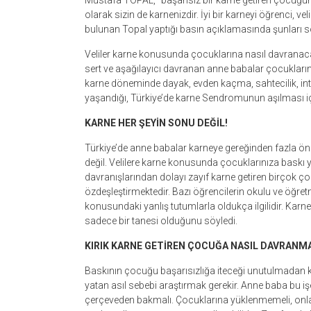
Mustafa TOPAL, “başarısız bir karne getiren çocuğu
olarak sizin de karnenizdir. İyi bir karneyi öğrenci, ve
bulunan Topal yaptığı basın açıklamasında şunları s
Veliler karne konusunda çocuklarına nasıl davrana
sert ve aşağılayıcı davranan anne babalar çocuklarınd
karne döneminde dayak, evden kaçma, sahtecilik, int
yaşandığı, Türkiye’de karne Sendromunun aşılması için ş
KARNE HER ŞEYİN SONU DEĞİL!
Türkiye’de anne babalar karneye gereğinden fazla öne
değil. Velilere karne konusunda çocuklarınıza baskı
davranışlarından dolayı zayıf karne getiren birçok çoc
özdeşleştirmektedir. Bazı öğrencilerin okulu ve öğre
konusundaki yanlış tutumlarla oldukça ilgilidir. Karn
sadece bir tanesi olduğunu söyledi.
KIRIK KARNE GETİREN ÇOCUĞA NASIL DAVRANM
Baskının çocuğu başarısızlığa iteceği unutulmadan k
yatan asıl sebebi araştırmak gerekir. Anne baba bu i
çerçeveden bakmalı. Çocuklarına yüklenmemeli, onlarl