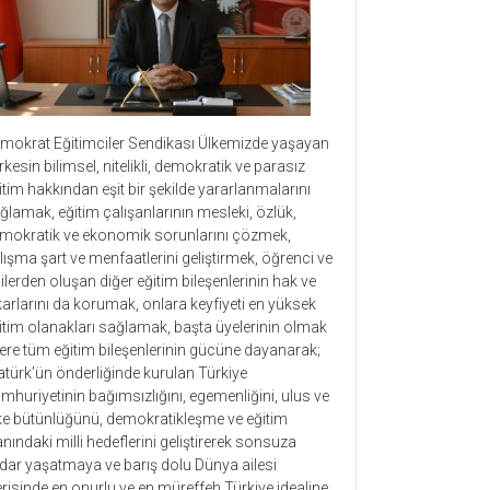
mokrat Eğitimciler Sendikası Ülkemizde yaşayan
rkesin bilimsel, nitelikli, demokratik ve parasız
itim hakkından eşit bir şekilde yararlanmalarını
ğlamak, eğitim çalışanlarının mesleki, özlük,
mokratik ve ekonomik sorunlarını çözmek,
lışma şart ve menfaatlerini geliştirmek, öğrenci ve
lilerden oluşan diğer eğitim bileşenlerinin hak ve
karlarını da korumak, onlara keyfiyeti en yüksek
itim olanakları sağlamak, başta üyelerinin olmak
ere tüm eğitim bileşenlerinin gücüne dayanarak;
atürk’ün önderliğinde kurulan Türkiye
mhuriyetinin bağımsızlığını, egemenliğini, ulus ve
ke bütünlüğünü, demokratikleşme ve eğitim
anındaki milli hedeflerini geliştirerek sonsuza
dar yaşatmaya ve barış dolu Dünya ailesi
erisinde en onurlu ve en müreffeh Türkiye idealine