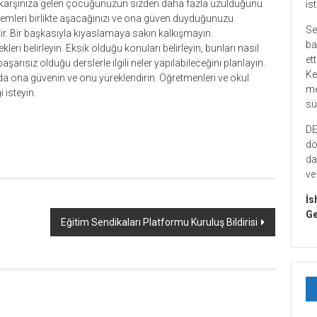
tla karşınıza gelen çocuğunuzun sizden daha fazla üzüldüğünü
is
lemleri birlikte aşacağınızı ve ona güven duyduğunuzu
Se
ydir. Bir başkasıyla kıyaslamaya sakın kalkışmayın.
ba
leri belirleyin. Eksik olduğu konuları belirleyin, bunları nasıl
et
şarısız olduğu derslerle ilgili neler yapılabileceğini planlayın.
Ke
da ona güvenin ve onu yüreklendirin. Öğretmenleri ve okul
me
i isteyin.
sü
er
re
DE
dö
da
ve
İs
Ge
Eğitim Sendikaları Platformu Kuruluş Bildirisi