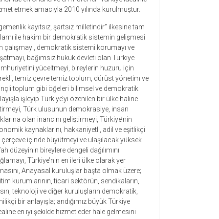
zmet etmek amacıyla 2010 yılında kurulmuştur.
gemenlik kayıtsız, şartsız milletindir” ilkesine tam
lamı ile hakim bir demokratik sistemin gelişmesi
in çalışmayı, demokratik sistemi korumayı ve
şatmayı, bağımsız hukuk devleti olan Türkiye
mhuriyetini yüceltmeyi, bireylerin huzuru için
rekli, temiz çevre temiz toplum, dürüst yönetim ve
linçli toplum gibi öğeleri bilimsel ve demokratik
layışla işleyip Türkiye’yi özenilen bir ülke haline
tirmeyi, Türk ulusunun demokrasiye, insan
klarına olan inancını geliştirmeyi, Türkiye’nin
onomik kaynaklarını, hakkaniyetli, adil ve eşitlikçi
r çerçeve içinde büyütmeyi ve ulaşılacak yüksek
fah düzeyinin bireylere dengeli dağılımını
ğlamayı, Türkiye’nin en ileri ülke olarak yer
masını, Anayasal kuruluşlar başta olmak üzere;
itim kurumlarının, ticari sektörün, sendikaların,
sın, teknoloji ve diğer kuruluşların demokratik,
nilikçi bir anlayışla; andığımız büyük Türkiye
ealine en iyi şekilde hizmet eder hale gelmesini