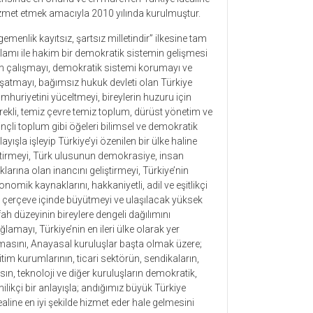
zmet etmek amacıyla 2010 yılında kurulmuştur.
gemenlik kayıtsız, şartsız milletindir” ilkesine tam
lamı ile hakim bir demokratik sistemin gelişmesi
in çalışmayı, demokratik sistemi korumayı ve
şatmayı, bağımsız hukuk devleti olan Türkiye
mhuriyetini yüceltmeyi, bireylerin huzuru için
rekli, temiz çevre temiz toplum, dürüst yönetim ve
linçli toplum gibi öğeleri bilimsel ve demokratik
layışla işleyip Türkiye’yi özenilen bir ülke haline
tirmeyi, Türk ulusunun demokrasiye, insan
klarına olan inancını geliştirmeyi, Türkiye’nin
onomik kaynaklarını, hakkaniyetli, adil ve eşitlikçi
r çerçeve içinde büyütmeyi ve ulaşılacak yüksek
fah düzeyinin bireylere dengeli dağılımını
ğlamayı, Türkiye’nin en ileri ülke olarak yer
masını, Anayasal kuruluşlar başta olmak üzere;
itim kurumlarının, ticari sektörün, sendikaların,
sın, teknoloji ve diğer kuruluşların demokratik,
nilikçi bir anlayışla; andığımız büyük Türkiye
ealine en iyi şekilde hizmet eder hale gelmesini