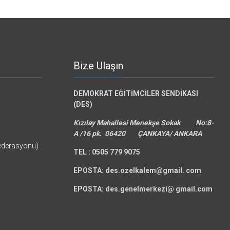
Bize Ulaşın
DEMOKRAT EĞİTİMCİLER SENDİKASI
(DES)
Kızılay Mahallesi Menekşe Sokak No:8-
A /16 pk. 06420 ÇANKAYA/ ANKARA
federasyonu)
TEL :
0505 779 9075
EPOSTA: des.ozelkalem@gmail.
com
EPOSTA: des.genelmerkezi@ gmail.com