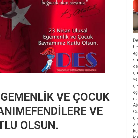
De
he
eğ
sa
de
ça
ve
çı
eğ
EGEMENLİK VE ÇOCUK
üz
At
ANIMEFENDİLERE VE
Cu
ül
TLU OLSUN.
al
ka
iç