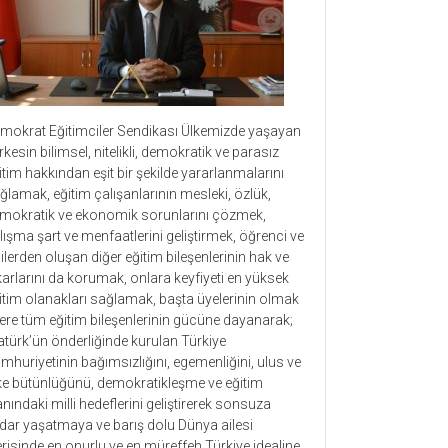
mokrat Eğitimciler Sendikası Ülkemizde yaşayan
rkesin bilimsel, nitelikli, demokratik ve parasız
itim hakkından eşit bir şekilde yararlanmalarını
ğlamak, eğitim çalışanlarının mesleki, özlük,
mokratik ve ekonomik sorunlarını çözmek,
lışma şart ve menfaatlerini geliştirmek, öğrenci ve
lilerden oluşan diğer eğitim bileşenlerinin hak ve
karlarını da korumak, onlara keyfiyeti en yüksek
itim olanakları sağlamak, başta üyelerinin olmak
ere tüm eğitim bileşenlerinin gücüne dayanarak;
atürk’ün önderliğinde kurulan Türkiye
mhuriyetinin bağımsızlığını, egemenliğini, ulus ve
ke bütünlüğünü, demokratikleşme ve eğitim
anındaki milli hedeflerini geliştirerek sonsuza
dar yaşatmaya ve barış dolu Dünya ailesi
erisinde en onurlu ve en müreffeh Türkiye idealine