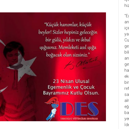
hi
“E
an
iç
ya
Cu
ge
bi
an
ge
ha
ek
bi
re
sa
al
eğ
ba
ye
İd