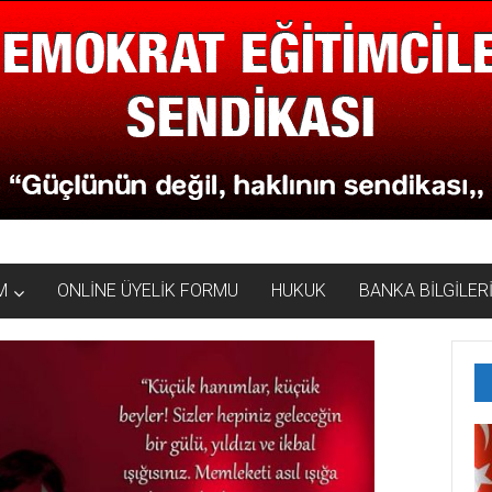
M
ONLİNE ÜYELİK FORMU
HUKUK
BANKA BİLGİLER