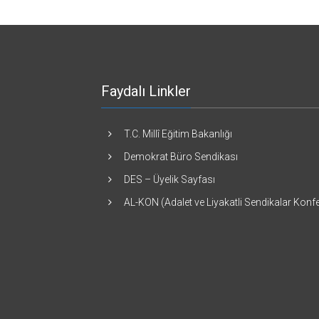
Faydalı Linkler
T.C. Millî Eğitim Bakanlığı
Demokrat Büro Sendikası
DES – Üyelik Sayfası
AL-KON (Adalet ve Liyakatli Sendikalar Kon