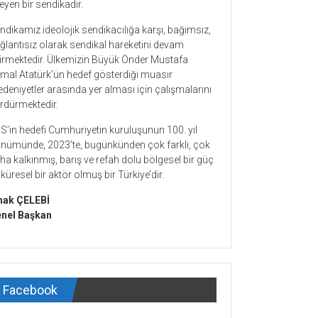
teyen bir sendikadır.
ndikamız ideolojik sendikacılığa karşı, bağımsız,
ğlantısız olarak sendikal hareketini devam
tirmektedir. Ülkemizin Büyük Önder Mustafa
mal Atatürk’ün hedef gösterdiği muasır
deniyetler arasında yer alması için çalışmalarını
rdürmektedir.
S’in hedefi Cumhuriyetin kuruluşunun 100. yıl
nümünde, 2023’te, bugünkünden çok farklı, çok
ha kalkınmış, barış ve refah dolu bölgesel bir güç
 küresel bir aktör olmuş bir Türkiye’dir.
hak ÇELEBİ
nel Başkan
Facebook