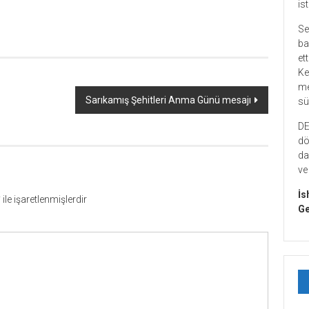
er
re
is
Se
ba
et
Ke
me
Sarıkamış Şehitleri Anma Günü mesajı
sü
DE
dö
da
ve
İs
*
ile işaretlenmişlerdir
Ge