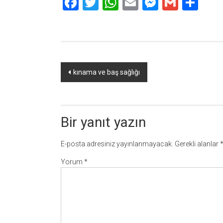
Facebook
Twitter
WhatsApp
Email
Messeng
Gmail
Sha
Yazı
kınama ve baş sağlığı
dolaşımı
Bir yanıt yazın
E-posta adresiniz yayınlanmayacak.
Gerekli alanlar
Yorum
*